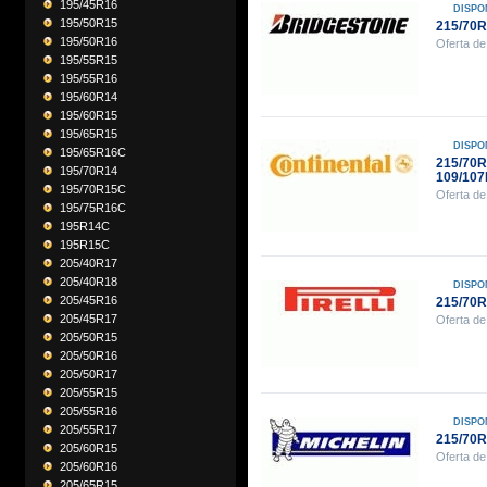
195/45R16
DISPO
195/50R15
215/70
195/50R16
Oferta de
195/55R15
195/55R16
195/60R14
195/60R15
195/65R15
DISPO
195/65R16C
215/70
195/70R14
109/107
195/70R15C
Oferta de
195/75R16C
195R14C
195R15C
205/40R17
205/40R18
DISPO
205/45R16
215/70R
205/45R17
Oferta de
205/50R15
205/50R16
205/50R17
205/55R15
205/55R16
DISPO
205/55R17
215/70R
205/60R15
Oferta de
205/60R16
205/65R15