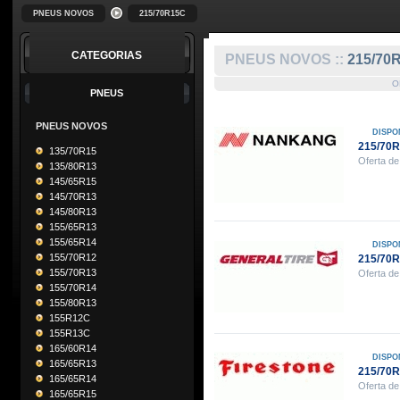
PNEUS NOVOS
215/70R15C
CATEGORIAS
PNEUS NOVOS ::
215/70
O
PNEUS
PNEUS NOVOS
DISPO
215/70
135/70R15
Oferta de
135/80R13
145/65R15
145/70R13
145/80R13
155/65R13
155/65R14
DISPO
155/70R12
215/70
155/70R13
Oferta de
155/70R14
155/80R13
155R12C
155R13C
165/60R14
DISPO
165/65R13
215/70
165/65R14
Oferta de
165/65R15