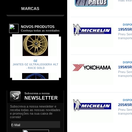
mais inf
MARCAS
DISPO
195/55
Pneu Sem
transport
DISPO
195/65
Pneu Sem
transport
Subscreva a nossa
NEWSLETTER
DISPO
205/65
Pneu Sem
transport